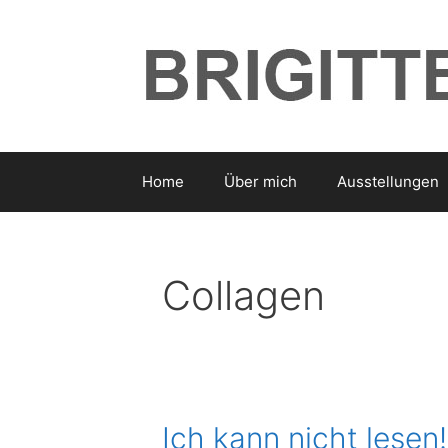
Zum
Inhalt
springen
Home
Über mich
Ausstellungen
Collagen
Ich kann nicht lesen!