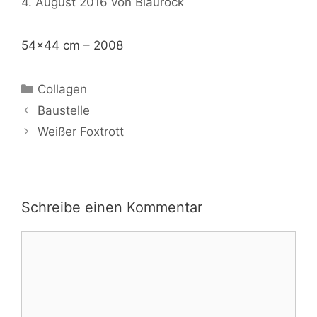
4. August 2016
von
Blaurock
54×44 cm – 2008
Kategorien
Collagen
Baustelle
Weißer Foxtrott
Schreibe einen Kommentar
Kommentar